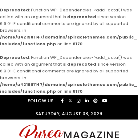
Deprecated
: Function WP_Dependencies->add_data() was
called with an argument that is
deprecated
since version
6.9.0! IE conditional comments are ignored by all supported
browsers. in
/home/u421981147/domains/spiraclethemes.com/publi
includes/functions.php
on line
6170
Deprecated
: Function WP_Dependencies->add_data() was
called with an argument that is
deprecated
since version
6.9.0! IE conditional comments are ignored by all supported
browsers. in
/home/u421981147/domains/spiraclethemes.com/publi
includes/functions.php
on line
6170
Skip to content
FOLLOW US
SATURDAY, AUGUST 08, 2026