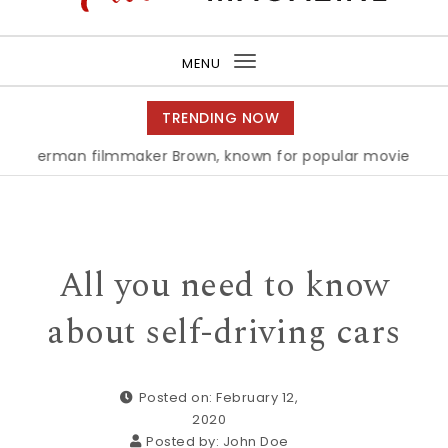
Purea Magazine
MENU
Toggle
navigation
TRENDING NOW
rman filmmaker Brown, known for popular movie ‘ABC,’ get
All you need to know
about self-driving cars
Posted on: February 12,
2020
Posted by:
John Doe