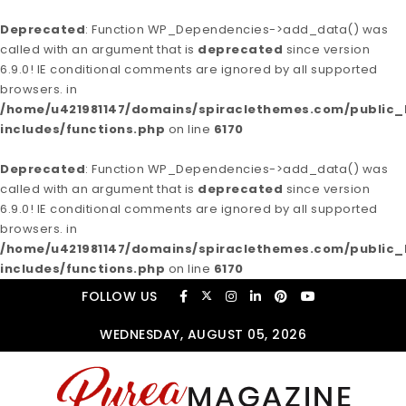
Deprecated
: Function WP_Dependencies->add_data() was
called with an argument that is
deprecated
since version
6.9.0! IE conditional comments are ignored by all supported
browsers. in
/home/u421981147/domains/spiraclethemes.com/publi
includes/functions.php
on line
6170
Deprecated
: Function WP_Dependencies->add_data() was
called with an argument that is
deprecated
since version
6.9.0! IE conditional comments are ignored by all supported
browsers. in
/home/u421981147/domains/spiraclethemes.com/publi
includes/functions.php
on line
6170
Skip to content
FOLLOW US
WEDNESDAY, AUGUST 05, 2026