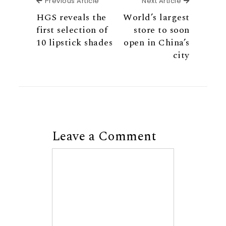
Previous Article
Next Articl
Previous Article
Next Article
HGS reveals the
World’s largest
first selection of
store to soon
10 lipstick shades
open in China’s
city
Leave a Comment
Comment