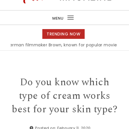
Purea Magazine
MENU
Toggle
navigation
TRENDING NOW
man filmmaker Brown, known for popular movie ‘ABC,’ gets
Do you know which
type of cream works
best for your skin type?
Posted on: February 11, 2020